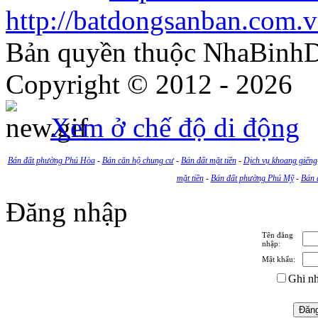
http://batdongsanban.com.
Bản quyền thuộc NhaBinh
Copyright © 2012 - 2026
Xem ở chế độ di động
Bán đất phường Phú Hòa
-
Bán căn hộ chung cư
-
Bán đất mặt tiền
-
Dịch vụ khoang giếng
mặt tiền
-
Bán đất phường Phú Mỹ
-
Bán 
Đăng nhập
Tên đăng
nhập:
Mật khẩu:
Ghi nh