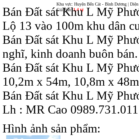
Khu vực: Huyện Bến Cát - Bình Dương | Diện
Bán Đất sát Khu L Mỹ Phư
Giá Bán:
1,4 tỷ
Lộ 13 vào 100m khu dân cư
Bán Đất sát Khu L Mỹ Phước
nghĩ, kinh doanh buôn bán.
Bán Đất sát Khu L Mỹ Phướ
10,2m x 54m, 10,8m x 48m
Bán Đất sát Khu L Mỹ Phướ
Lh : MR Cao 0989.731.011
Hình ảnh sản phẩm: