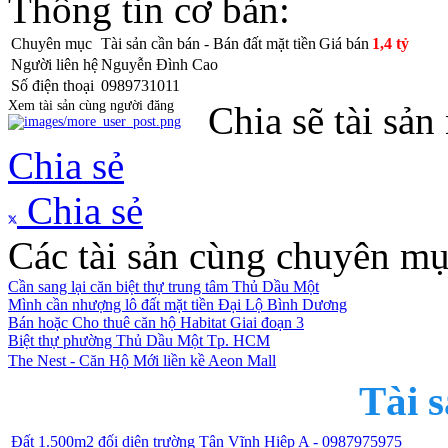
Thông tin cơ bản:
Chuyên mục
Tài sản cần bán - Bán đất mặt tiền
Giá bán
1,4 tỷ
Người liên hệ
Nguyễn Đình Cao
Số điện thoại
0989731011
Xem tài sản cùng người đăng
Chia sẽ tài sản
Chia sẻ
Chia sẻ
Các tài sản cùng chuyên mụ
Cần sang lại căn biệt thự trung tâm Thủ Dầu Một
Mình cần nhượng lô đất mặt tiền Đại Lộ Bình Dương
Bán hoặc Cho thuê căn hộ Habitat Giai đoạn 3
Biệt thự phường Thủ Dầu Một Tp. HCM
The Nest - Căn Hộ Mới liền kề Aeon Mall
Tài s
Đất 1.500m2 đối diện trường Tân Vĩnh Hiệp A - 0987975975