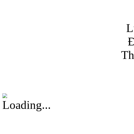
L
Đ
Th