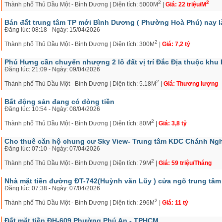
2
2
Thành phố Thủ Dầu Một - Bình Dương | Diện tích: 5000M
|
Giá: 22 triệu/M
Bán đất trung tâm TP mới Bình Dương ( Phường Hoà Phú) nay
Đăng lúc: 08:18 - Ngày: 15/04/2026
2
Thành phố Thủ Dầu Một - Bình Dương | Diện tích: 300M
|
Giá: 7,2 tỷ
Phú Hưng cần chuyển nhượng 2 lô đất vị trí Đắc Địa thuộc khu 
Đăng lúc: 21:09 - Ngày: 09/04/2026
2
Thành phố Thủ Dầu Một - Bình Dương | Diện tích: 5.18M
|
Giá: Thương lượng
Bất động sản đang có dòng tiền
Đăng lúc: 10:54 - Ngày: 08/04/2026
2
Thành phố Thủ Dầu Một - Bình Dương | Diện tích: 80M
|
Giá: 3,8 tỷ
Cho thuê căn hộ chung cư Sky View- Trung tâm KDC Chánh Ng
Đăng lúc: 07:10 - Ngày: 07/04/2026
2
Thành phố Thủ Dầu Một - Bình Dương | Diện tích: 79M
|
Giá: 59 triệu/Tháng
Nhà mặt tiền đường ĐT-742(Huỳnh văn Lũy ) cửa ngõ trung tâ
Đăng lúc: 07:38 - Ngày: 07/04/2026
2
Thành phố Thủ Dầu Một - Bình Dương | Diện tích: 296M
|
Giá: 11 tỷ
Đất mặt tiền ĐH-609 Phường Phú An - TPHCM