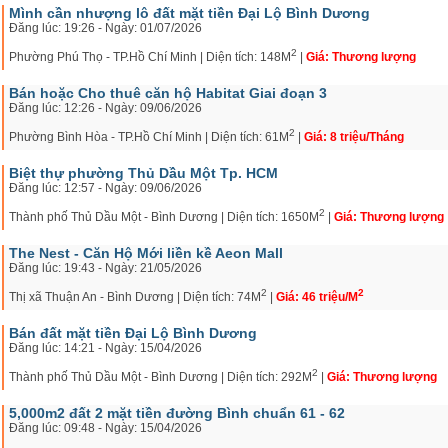
Mình cần nhượng lô đất mặt tiền Đại Lộ Bình Dương
Đăng lúc: 19:26 - Ngày: 01/07/2026
2
Phường Phú Thọ - TP.Hồ Chí Minh | Diện tích: 148M
|
Giá: Thương lượng
Bán hoặc Cho thuê căn hộ Habitat Giai đoạn 3
Đăng lúc: 12:26 - Ngày: 09/06/2026
2
Phường Bình Hòa - TP.Hồ Chí Minh | Diện tích: 61M
|
Giá: 8 triệu/Tháng
Biệt thự phường Thủ Dầu Một Tp. HCM
Đăng lúc: 12:57 - Ngày: 09/06/2026
2
Thành phố Thủ Dầu Một - Bình Dương | Diện tích: 1650M
|
Giá: Thương lượng
The Nest - Căn Hộ Mới liền kề Aeon Mall
Đăng lúc: 19:43 - Ngày: 21/05/2026
2
2
Thị xã Thuận An - Bình Dương | Diện tích: 74M
|
Giá: 46 triệu/M
Bán đất mặt tiền Đại Lộ Bình Dương
Đăng lúc: 14:21 - Ngày: 15/04/2026
2
Thành phố Thủ Dầu Một - Bình Dương | Diện tích: 292M
|
Giá: Thương lượng
5,000m2 đất 2 mặt tiền đường Bình chuẩn 61 - 62
Đăng lúc: 09:48 - Ngày: 15/04/2026