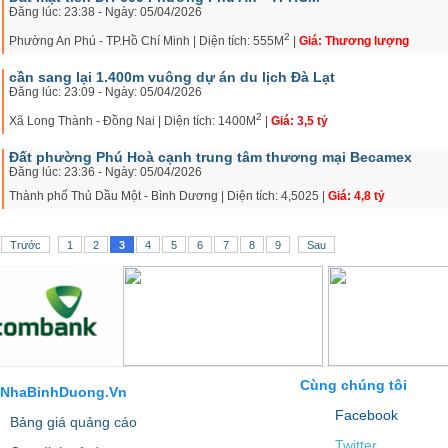
Đăng lúc: 23:38 - Ngày: 05/04/2026
2
Phường An Phú - TP.Hồ Chí Minh | Diện tích: 555M
|
Giá: Thương lượng
cần sang lại 1.400m vuông dự án du lịch Đà Lạt
Đăng lúc: 23:09 - Ngày: 05/04/2026
2
Xã Long Thành - Đồng Nai | Diện tích: 1400M
|
Giá: 3,5 tỷ
Đất phường Phú Hoà cạnh trung tâm thương mại Becamex
Đăng lúc: 23:36 - Ngày: 05/04/2026
Thành phố Thủ Dầu Một - Bình Dương | Diện tích: 4,5025 |
Giá: 4,8 tỷ
Trước
1
2
3
4
5
6
7
8
9
Sau
Cùng chúng tôi
NhaBinhDuong.Vn
Facebook
Bảng giá quảng cáo
Twitter