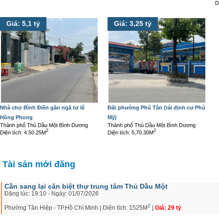
D
Giá: 5,1 tỷ
Giá: 3,25 tỷ
Nhà chợ Bình Điền gần ngã tư lê
Đất phường Phú Tân (tái định cư Phú
Hồng Phong
Mỹ)
Thành phố Thủ Dầu Một Bình Dương
Thành phố Thủ Dầu Một Bình Dương
2
2
Diện tích: 4.50.25M
Diện tích: 5,70.30M
Tài sản mới đăng
Cần sang lại căn biệt thự trung tâm Thủ Dầu Một
Đăng lúc: 19:10 - Ngày: 01/07/2026
2
Phường Tân Hiệp - TP.Hồ Chí Minh | Diện tích: 1525M
|
Giá: 29 tỷ