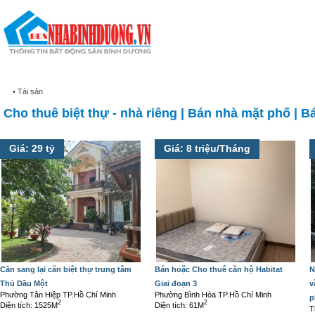
Trang chủ
Dự án
• Tài sản
Cho thuê biệt thự - nhà riêng
|
Bán nhà mặt phố
|
Bá
Giá: 29 tỷ
Giá: 8 triệu/Tháng
Cần sang lại căn biệt thự trung tâm
Bán hoặc Cho thuê căn hộ Habitat
N
Thủ Dầu Một
Giai đoạn 3
v
Phường Tân Hiệp TP.Hồ Chí Minh
Phường Bình Hòa TP.Hồ Chí Minh
p
2
2
Diện tích: 1525M
Diện tích: 61M
T