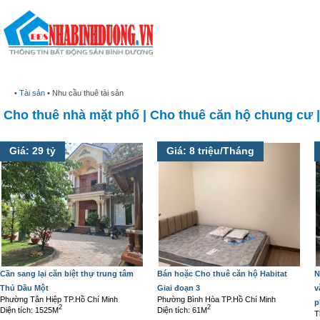
Trang chủ
Dự án
• Tài sản
• Nhu cầu thuê tài sản
Cho thuê nhà mặt phố
|
Cho thuê căn hộ chung cư
Giá: 29 tỷ
Giá: 8 triệu/Tháng
Cần sang lại căn biệt thự trung tâm
Bán hoặc Cho thuê căn hộ Habitat
N
Thủ Dầu Một
Giai đoạn 3
v
Phường Tân Hiệp TP.Hồ Chí Minh
Phường Bình Hòa TP.Hồ Chí Minh
p
2
2
Diện tích: 1525M
Diện tích: 61M
T