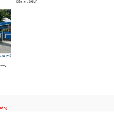
2
Diện tích: 296M
h cư Phú
Dương
/Tháng