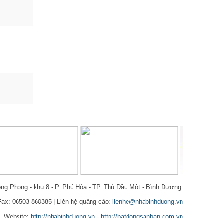
ồng Phong - khu 8 - P. Phú Hòa - TP. Thủ Dầu Một - Bình Dương.
 Fax: 06503 860385 | Liên hệ quảng cáo:
lienhe@nhabinhduong.vn
Website:
http://nhabinhduong.vn
-
http://batdongsanban.com.vn