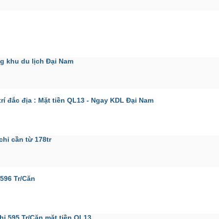
g khu du lịch Đại Nam
 đắc địa : Mặt tiền QL13 - Ngay KDL Đại Nam
hỉ cần từ 178tr
596 Tr/Căn
 595 Tr/Căn mặt tiền QL13