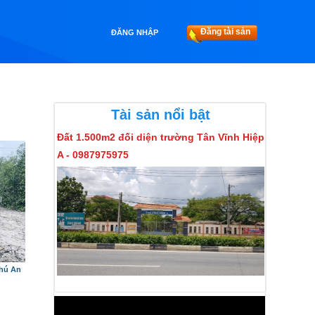
Đăng tài sản
ĐĂNG NHẬP
Tài sản nổi bật
Đất 1.500m2 đối diện trường Tân Vĩnh Hiệp
A - 0987975975
Phú An