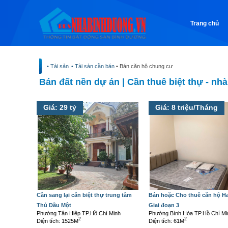
Trang chủ
• Tài sản
• Tài sản cần bán
• Bán căn hộ chung cư
Bán đất nền dự án
|
Cần thuê biệt thự - nhà
Giá: 29 tỷ
Giá: 8 triệu/Tháng
Cần sang lại căn biệt thự trung tâm
Bán hoặc Cho thuê căn hộ Ha
Thủ Dầu Một
Giai đoạn 3
Phường Tân Hiệp TP.Hồ Chí Minh
Phường Bình Hòa TP.Hồ Chí Mi
2
2
Diện tích: 1525M
Diện tích: 61M