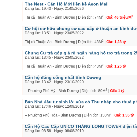
The Nest - Căn Hộ Mới liền kề Aeon Mall
Đăng lúc: 19:43 - Ngày: 21/05/2026
2
2
Thị xã Thuận An - Bình Dương | Diện tích: 74M
|
Giá: 46 triệu/M
Cơ hội sở hữu chung cư cao cấp ở thuận an bình dươ
Đăng lúc: 13:51 - Ngày: 23/05/2022
2
Thị xã Thuận An - Bình Dương | Diện tích: 43M
|
Giá: 1,28 tỷ
Chung Cư trả góp giá rẻ ngân hàng hỗ trợ trả trong
Đăng lúc: 13:45 - Ngày: 23/05/2022
2
Thị xã Thuận An - Bình Dương | Diện tích: 43M
|
Giá: 1,25 tỷ
Căn hộ đáng sống nhất Bình Dương
Đăng lúc: 13:42 - Ngày: 23/10/2020
2
-- Phường Phú Mỹ - Bình Dương | Diện tích: 80M
|
Giá: 1 tỷ
Bán Nhà đầu tư sinh lời vừa có Thu nhập cho thuê phò
Đăng lúc: 17:46 - Ngày: 12/09/2019
2
-- Phường Phú Hòa - Bình Dương | Diện tích: 150M
|
Giá: 1,55 tỷ
Căn Hộ Cao Cấp UNICO THĂNG LONG TOWER diện tích 
Đăng lúc: 08:58 - Ngày: 08/08/2019