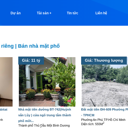
Dự án
Tài sản +
Tin tức
Liên hệ
 riêng
|
Bán nhà mặt phố
Giá: 11 tỷ
Giá: Thương lượng
bitat
Nhà mặt tiền đường ĐT-742(Huỳnh
Đất mặt tiền ĐH-609 Phường 
văn Lũy ) cửa ngõ trung tâm thành
- TPHCM
nh
Phường An Phú TP.Hồ Chí Minh
phố mới...
2
Diện tích: 555M
Thành phố Thủ Dầu Một Bình Dương