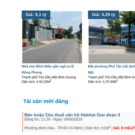
Giá: 5,1 tỷ
Giá: 3,25 tỷ
Nhà chợ Bình Điền gần ngã tư lê
Đất phường Phú Tân (tái địn
Hồng Phong
Mỹ)
Thành phố Thủ Dầu Một Bình Dương
Thành phố Thủ Dầu Một Bình 
2
2
Diện tích: 4.50.25M
Diện tích: 5,70.30M
Tài sản mới đăng
Bán hoặc Cho thuê căn hộ Habitat Giai đoạn 3
Đăng lúc: 12:26 - Ngày: 09/06/2026
2
Phường Bình Hòa - TP.Hồ Chí Minh | Diện tích: 61M
|
Giá: 8 triệu